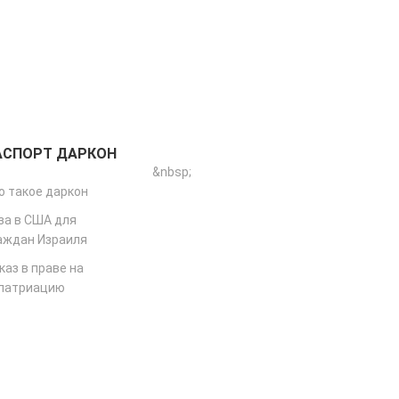
АСПОРТ ДАРКОН
&nbsp;
о такое даркон
за в США для
аждан Израиля
каз в праве на
патриацию