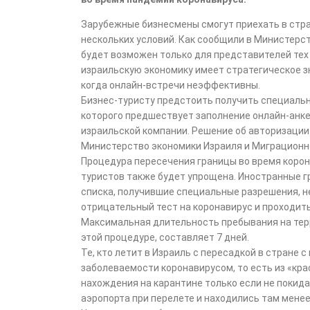
Зарубежные бизнесмены смогут приехать в стр
нескольких условий. Как сообщили в Министерс
будет возможен только для представителей тех 
израильскую экономику имеет стратегическое зн
когда онлайн-встречи неэффективны.
Бизнес-туристу предстоить получить специаль
которого предшествует заполнение онлайн-анк
израильской компании. Решение об авторизаци
Министерство экономики Израиля и Миграционн
Процедура пересечения границы во время коро
туристов также будет упрощена. Иностранные г
списка, получившие специальные разрешения, 
отрицательный тест на коронавирус и проходит
Максимальная длительность пребывания на тер
этой процедуре, составляет 7 дней.
Те, кто летит в Израиль с пересадкой в стране
заболеваемости коронавирусом, то есть из «кра
нахождения на карантине только если не покид
аэропорта при перелете и находились там менее