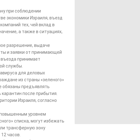
ану при соблюдении
тве экономики Израиля, въезд
компаний тех, чей вклад в
ачение, а также в ситуациях,
ное разрешение, выдаче
еты и заявки от принимающей
и въезда принимает
ой службы.
навируса для деловых
раждане из страны «зеленого»
не обязаны предъявлять
ь карантин после прибытия.
ритории Израиля, согласно
 с повышенным уровнем
сного» списка, могут избежать
али трансферную зону
 12 часов.