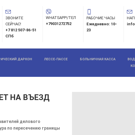
WHATSAPP!/ТЕЛ
ЗВОНИТЕ
РАБОЧИЕ ЧАСЫ
НАП
+79031272752
СЕЙЧАС!
Ежедневно: 10-
inf
+7 812 507-86-51
23
СПб
ИЧЕСКИЙ ДАРКОН
ЛЕССЕ-ПАССЕ
БОЛЬНИЧНАЯ КАССА
ВОД
К
ЕТ НА ВЪЕЗД
авителей делового
ура по пересечению границы