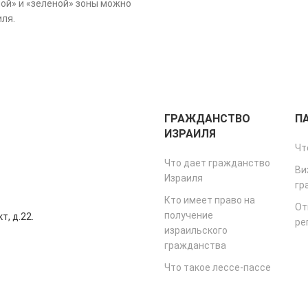
ой» и «зеленой» зоны можно
иля.
ГРАЖДАНСТВО
П
ИЗРАИЛЯ
Чт
Что дает гражданство
Ви
Израиля
гр
Кто имеет право на
От
получение
т, д.22.
ре
израильского
гражданства
Что такое лессе-пассе