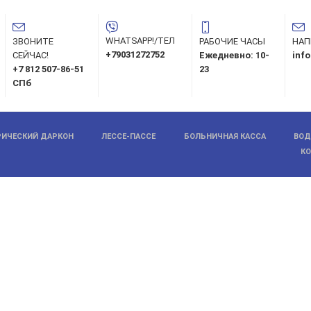
WHATSAPP!/ТЕЛ
ЗВОНИТЕ
РАБОЧИЕ ЧАСЫ
НАП
+79031272752
СЕЙЧАС!
Ежедневно: 10-
inf
+7 812 507-86-51
23
СПб
ИЧЕСКИЙ ДАРКОН
ЛЕССЕ-ПАССЕ
БОЛЬНИЧНАЯ КАССА
ВОД
К