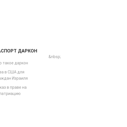
АСПОРТ ДАРКОН
&nbsp;
о такое даркон
за в США для
аждан Израиля
каз в праве на
патриацию